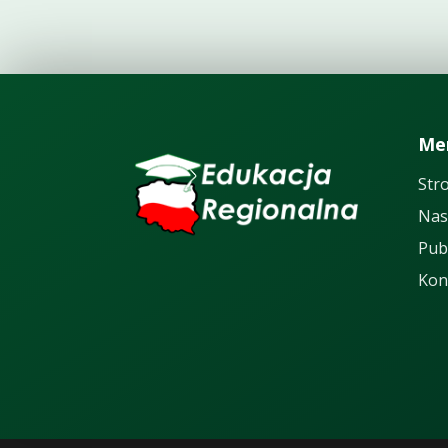
Me
Str
Nas
Pub
Kon