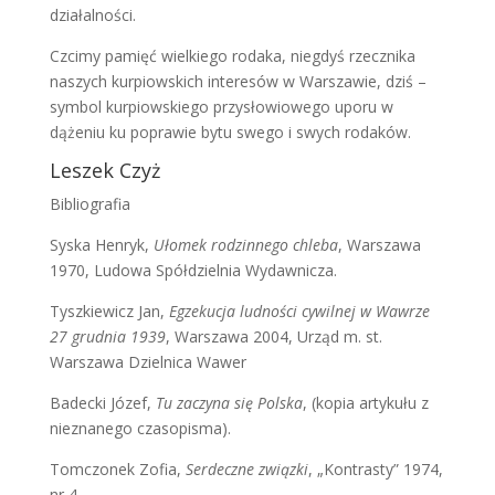
działalności.
Czcimy pamięć wielkiego rodaka, niegdyś rzecznika
naszych kurpiowskich interesów w Warszawie, dziś –
symbol kurpiowskiego przysłowiowego uporu w
dążeniu ku poprawie bytu swego i swych rodaków.
Leszek Czyż
Bibliografia
Syska Henryk,
Ułomek rodzinnego chleba
, Warszawa
1970, Ludowa Spółdzielnia Wydawnicza.
Tyszkiewicz Jan,
Egzekucja ludności cywilnej w Wawrze
27 grudnia 1939
, Warszawa 2004, Urząd m. st.
Warszawa Dzielnica Wawer
Badecki Józef,
Tu zaczyna się Polska
, (kopia artykułu z
nieznanego czasopisma).
Tomczonek Zofia,
Serdeczne związki
, „Kontrasty” 1974,
nr 4.