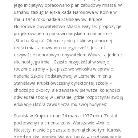
jego inicjatywy opra­cowano plan zabudowy miasta. W
uznaniu zasług Miejska Rada Narodowa w Kolnie w
maju 1948 roku nadała Stanisławowi Krupce
Honorowe Obywatelstwo Miasta. Były też propozycje
projektowanemu parkowi miejskiemu na­dać imię
„Stacha Krupki”. Obecnie jedną z ulic w północnej
części miasta nazwano na jego cześć. Jest też
oczywiście honorowym obywatelem Wawra, a jedna z
ulic nosi jego imię. „Często przyjeżdżał w swoje
rodzinne strony – jak pisze we wniosku w sprawie
nadania Szkole Podstawowej w Lemanie imienia
Stanisława Krupki ówczesny dyrektor tej szkoły –
chodził po okolicy, ale zawsze w pierwszej kolejności
odwiedzał szkołę w Lemanie, gdzie rozpoczynał swoją
edukację i która zawdzięcza mu swój budynek”.
Stanisław Krupka zmarł 24 marca 1977 roku. Został
pochowany na cmentarzu w Warszawie -Aninie.
Niestety, niewiele pozostało pamiątek po tym Kurpsiu
z nod pruskej granicy. We wsi Łączki – stąd wywodziła