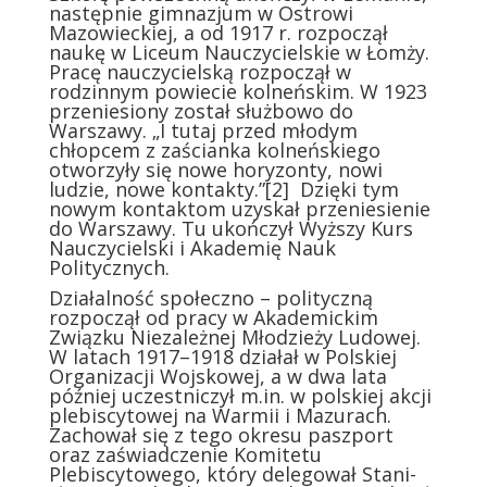
następnie gimnazjum w Ostrowi
Mazowieckiej, a od 1917 r. rozpoczął
naukę w Liceum Nauczycielskie w Łomży.
Pracę nauczycielską rozpoczął w
rodzinnym powiecie kolneńskim. W 1923
przeniesiony został służbowo do
Warszawy. „I tutaj przed młodym
chłopcem z zaścianka kolneńskiego
otworzyły się nowe horyzonty, nowi
ludzie, nowe kontakty.”
[2]
Dzięki tym
nowym kontaktom uzyskał przeniesienie
do Warszawy. Tu ukończył Wyższy Kurs
Nauczycielski i Akademię Nauk
Politycznych.
Działalność społeczno – polityczną
rozpoczął od pracy w Akademickim
Związku Niezależnej Młodzieży Ludowej.
W latach 1917–1918 działał w
Polskiej
Organizacji Wojskowej
, a w dwa lata
później uczestniczył m.in. w polskiej akcji
plebiscytowej na Warmii i Mazurach
.
Zachował się z tego okresu paszport
oraz zaświadczenie Ko­mitetu
Plebiscytowego, który delegował Stani­