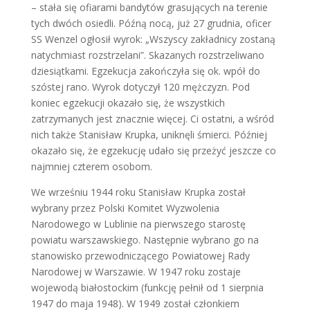
– stała się ofiarami bandytów grasujących na terenie
tych dwóch osiedli. Późną nocą, już 27 grudnia, oficer
SS Wenzel ogłosił wyrok: „Wszyscy zakładnicy zostaną
natychmiast rozstrzelani”. Skazanych rozstrzeliwano
dziesiątkami. Egzekucja zakończyła się ok. wpół do
szóstej rano. Wyrok dotyczył 120 mężczyzn. Pod
koniec egzekucji okazało się, że wszystkich
zatrzymanych jest znacznie więcej. Ci ostatni, a wśród
nich także Stanisław Krupka, uniknęli śmierci. Później
okazało się, że egzekucję udało się przeżyć jeszcze co
najmniej czterem osobom.
We wrześniu 1944 roku Stani­sław Krupka został
wybrany przez Polski Ko­mitet Wyzwolenia
Narodowego w Lublinie na pierwszego starostę
powiatu warszawskiego. Następnie wybra­no go na
stanowisko przewodniczącego Po­wiatowej Rady
Narodowej w Warszawie. W 1947 roku zostaje
wojewodą białostoc­kim (funkcję pełnił od 1 sierpnia
1947 do maja 1948). W 1949 został członkiem