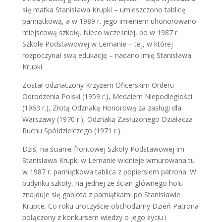
się matka Stanisława Krup­ki – umieszczono tablicę
pamiątkową, a w 1989 r. jego imieniem uhonorowano
miejscową szkołę. Nieco wcześniej, bo w 1987 r.
Szkole Podstawowej w Lemanie – tej, w której
rozpoczynał swą edukację – nadano imię Stanisława
Krupki.
Został odznaczony Krzyżem Oficerskim Orderu
Odrodzenia Polski (1959 r.), Medalem Niepodległości
(1963 r.), Złotą Odznaką Honorową za zasługi dla
Warszawy (1970 r.), Odznaką Zasłużonego Działacza
Ruchu Spółdzielczego (1971 r.).
Dziś, na ścianie frontowej Szkoły Podstawowej im.
Stanisława Krupki w Lemanie widnieje wmurowana tu
w 1987 r. pamiątkowa tablica z popiersiem patrona. W
budynku szkoły, na jednej ze ścian głównego holu
znajduje się gablota z pamiątkami po Stanisławie
Krupce. Co roku uroczyście obchodzimy Dzień Patrona
połączony z konkursem wiedzy o jego życiu i