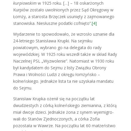
kurpiowskim
w 1925 roku. […] – 18 oskarżonych
Kurpiów zostało uwolnionych przez Sąd Okręgowy w
Łomży, a starosta Brzęczek usunięty z zajmowanego
stanowiska. Niesłuszne podatki cofnięto”.
[4]
Wydarzenie to spowodowało, że wzrosło uzna­nie dla
24-letniego Stanisława Krupki. Na sejmiku
powiatowym, wy­brano go na delegata do rady
wojewódzkiej. W 1925 roku wszedł także w skład Rady
Naczel­nej PSL „Wyzwolenie”. Natomiast w 1930 roku
był kandydatem do Sejmu z listy Związku Obrony
Prawa i Wolności Ludzi z okręgu łomżyńsko –
kolneńskiego. Jednakże lista ta nie uzyskała mandatu
do Sejmu.
Stanisław Krupka oże­nił się na początku lat
dwudziestych z córką kolneńskiego ziemianina, z którą
miał dwoje dzieci. Jednakże żona z synem wyemigro­
wali do Stanów Zjednoczonych, a cór­ka Zofia
pozostała w Wawrze. Na początku lat 60 małżeństwo