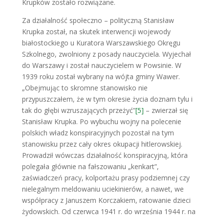
Krupków zostało rozwiązane.
Za działalność społeczno – polityczną Stani­sław
Krupka został, na skutek interwencji wo­jewody
białostockiego u Kuratora Warszawskiego Okręgu
Szkolnego, zwolniony z posady nauczyciela. Wyjechał
do Warszawy i zo­stał nauczycielem w Powsinie. W
1939 roku został wybrany na wójta gminy Wawer.
„Obejmując to skromne stanowisko nie
przypuszczałem, że w tym okresie życia doznam tylu i
tak do głębi wzruszających przeżyć”
[5]
– zwierzał się
Stanisław Krupka. Po wybuchu wojny na polecenie
polskich władz konspiracyjnych pozostał na tym
stanowisku przez cały okres okupacji hitlerowskiej.
Prowadził wówczas działalność konspiracyjną, która
polegała głównie na fałszowaniu „kenkart”,
zaświadczeń pracy, kolportażu prasy podziemnej czy
nielegalnym meldowaniu uciekinierów, a nawet, we
współpracy z Januszem Korczakiem, ratowanie dzieci
żydowskich. Od czerwca 1941 r. do września 1944 r. na