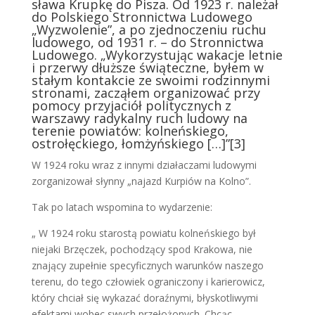
sława Krupkę do Pisza. Od 1923 r. należał
do Polskiego Stronnictwa Ludowego
„Wyzwolenie”, a po zjednoczeniu ruchu
ludowego, od 1931 r. – do Stronnictwa
Ludowego. „Wykorzystując wakacje letnie
i przerwy dłuższe świąteczne, byłem w
stałym kontakcie ze swoimi rodzinnymi
stronami, zacząłem organizować przy
pomocy przyjaciół politycznych z
warszawy radykalny ruch ludowy na
terenie powiatów: kolneńskiego,
ostrołęckiego, łomżyńskiego […]”
[3]
W 1924 roku wraz z innymi działaczami lu­dowymi
zorganizował słynny „najazd Kurpiów na Ko­lno”.
Tak po latach wspomina to wydarzenie:
„ W 1924 roku starostą powiatu kolneńskiego był
niejaki Brzęczek, pochodzący spod Krakowa, nie
znający zupełnie specyficznych warunków naszego
terenu, do tego człowiek ograniczony i karierowicz,
który chciał się wykazać doraźnymi, błyskotliwymi
efektami wobec swych przełożonych. Chcąc