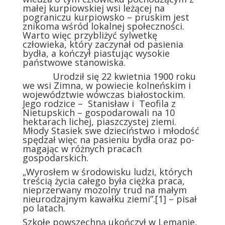
małej kurpiowskiej wsi leżącej na
pograniczu kurpiowsko – pruskim jest
znikoma wśród lokalnej społeczności.
Warto więc przybliżyć sylwetkę
człowieka, który zaczynał od pasienia
bydła, a kończył piastując wysokie
państwowe stanowiska.
Urodził się 22 kwietnia 1900 roku
we wsi Zimna, w powiecie kolneńskim i
województwie wówczas białostockim.
Jego rodzice – Stanisław i Teofila z
Nietupskich – gospodarowali na 10
hektarach lichej, piaszczystej ziemi.
Młody Stasiek swe dzieciństwo i młodość
spędzał więc na pasieniu bydła oraz po­
magając w różnych pracach
gospodarskich.
„Wyrosłem w środowisku ludzi, których
treścią życia całego była ciężka praca,
nieprzerwany mozolny trud na małym
nieurodzajnym kawałku ziemi”.
[1]
– pisał
po latach.
Szkołę powszechną ukończył w Lemanie,