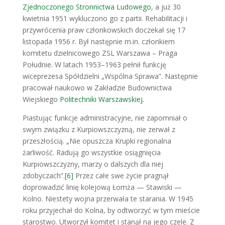
Zjednoczonego Stronnictwa Ludowego
, a już 30
kwietnia 1951 wykluczono go z partii. Rehabilitacji i
przywrócenia praw członkowskich doczekał się 17
listopada 1956 r. Był następnie m.in. członkiem
komitetu dzielnicowego ZSL Warszawa – Praga
Południe. W latach 1953–1963 pełnił funkcję
wiceprezesa Spółdzielni „Wspólna Sprawa”. Następnie
pracował naukowo w Zakładzie Budownictwa
Wiejskiego
Politechniki Warszawskiej
.
Piastując funkcje administracyjne, nie zapo­mniał o
swym związku z Kurpiowszczyzną, nie zerwał z
przeszłością. „Nie opuszcza Krupki regionalna
żarliwość. Radują go wszystkie osiągnięcia
Kurpiowszczyzny, marzy o dalszych dla niej
zdobyczach”.
[6]
Przez całe swe życie pragnął
doprowadzić linię kolejową Łom­ża — Stawiski —
Kolno. Niestety wojna przerwała te starania. W 1945
roku przyjechał do Kolna, by odtworzyć w tym mieście
starostwo. Utworzył komitet i stanął na jego czele. Z