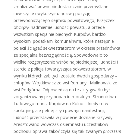
zrealizować pewne niedostatecznie przemyślane
inwestycje i wykorzystując swą pozycję
przewodniczącego sejmiku powiatowego, Brzęczek
obciążył nadmiernie ludność powiatu, a przede
wszystkim specjalnie biednych Kurpiów, bardzo
wysokimi podatkami komunalnymi, które następnie
polecił ściągać sekwestratorom w okresie przednówka
ze specjalną bezwzględnością. Spowodowało to
wielkie rozgoryczenie wśród najbiedniejszej ludności i
starcie z policją towarzyszącą sekwestratorom, w
wyniku których zabitych zostało dwóch gospodarzy –
chłopów: Wojtkiewicz ze wsi Romany i Malinowski ze
wsi Podgórna. Odpowiedzią na te akty gwałtu był
zorganizowany przy poparciu moralnym Stronnictwa
Ludowego marsz Kurpiów na Kolno – kiedy to w
spokojnej, ale pełnej siły i powagi manifestacji,
ludność przedstawiła w powiecie doznane krzywdy.
Aresztowano wówczas osiemnastu uczestników
pochodu. Sprawa zakończyła się tak zwanym
procesem