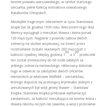
terenie powiatu warszawskiego, w randze starszego
sierżanta, pełnił funkcję instruktora oświatowego
Batalionów Chłopskich.
Niezwykle tragicznym zdarzeniem w życiu Stanisława
Krupki był 26 grudnia 1939 roku. Wieczorem tego dnia
Niemcy wyciągnęli z mieszkań Wawra i Anina ponad
130 mężczyzn. Najpierw z powodu zabicia dwóch
żołnierzy na służbie wojskowej, na śmierć przez
rozstrzelanie zostało skazanych 200 mężczyzn z
00
00
ludności cywilnej. Między godziną 1
a 3
przelicznik
ten został zmniejszony do 60 osób zabitych za
jednego żołnierza niemieckiego. Hit­lerowcy dokonali
tego w odwecie za zabójstwo dwóch oficerów
niemieckich (a właściwie feldfebli – sierżantów),
którego dopuścili się przestępcy kryminalni. Jednym z
aresztowanych był wójt gminy Wawer – Stanisław
Krupka. Stanisław Krupka próbował wytłumaczyć
żandarmom, że ludność mieszkająca na terenie Anina i
Wawra nikomu niczym nie zawiniła, a wręcz przeciwnie